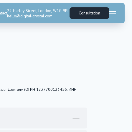
22 Harley Street, London, W1G 9PL
tact
Consultation
hello@digital-crystal.com
исталл Дентал» (ОГРН 1237700123456, ИНН